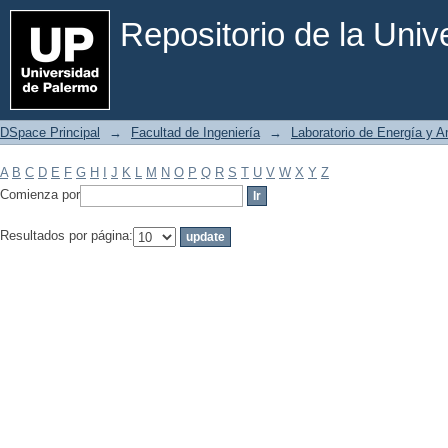
Filtrar por: Materia
Repositorio de la Uni
DSpace Principal
→
Facultad de Ingeniería
→
Laboratorio de Energía y 
A
B
C
D
E
F
G
H
I
J
K
L
M
N
O
P
Q
R
S
T
U
V
W
X
Y
Z
Comienza por
Resultados por página: