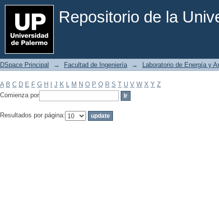
Filtrar por: Materia
Repositorio de la Uni
DSpace Principal
→
Facultad de Ingeniería
→
Laboratorio de Energía y 
A
B
C
D
E
F
G
H
I
J
K
L
M
N
O
P
Q
R
S
T
U
V
W
X
Y
Z
Comienza por
Resultados por página: