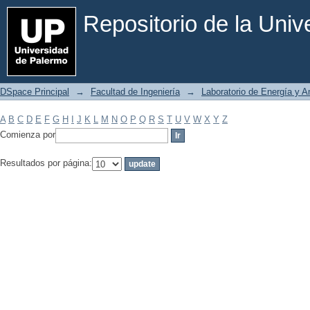
Filtrar por: Materia
Repositorio de la Uni
DSpace Principal
→
Facultad de Ingeniería
→
Laboratorio de Energía y 
A
B
C
D
E
F
G
H
I
J
K
L
M
N
O
P
Q
R
S
T
U
V
W
X
Y
Z
Comienza por
Resultados por página: