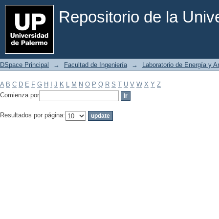
Filtrar por: Materia
Repositorio de la Uni
DSpace Principal
→
Facultad de Ingeniería
→
Laboratorio de Energía y 
A
B
C
D
E
F
G
H
I
J
K
L
M
N
O
P
Q
R
S
T
U
V
W
X
Y
Z
Comienza por
Resultados por página: