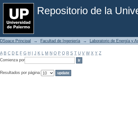
Filtrar por: Materia
Repositorio de la Uni
DSpace Principal
→
Facultad de Ingeniería
→
Laboratorio de Energía y 
A
B
C
D
E
F
G
H
I
J
K
L
M
N
O
P
Q
R
S
T
U
V
W
X
Y
Z
Comienza por
Resultados por página: