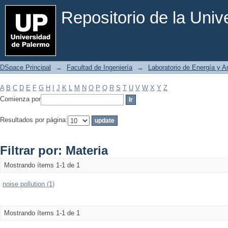
Filtrar por: Materia
Repositorio de la Uni
DSpace Principal
→
Facultad de Ingeniería
→
Laboratorio de Energía y 
A
B
C
D
E
F
G
H
I
J
K
L
M
N
O
P
Q
R
S
T
U
V
W
X
Y
Z
Comienza por
Resultados por página:
Filtrar por: Materia
Mostrando ítems 1-1 de 1
noise pollution (1)
Mostrando ítems 1-1 de 1