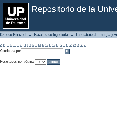
Filtrar por: Materia
Repositorio de la Uni
DSpace Principal
→
Facultad de Ingeniería
→
Laboratorio de Energía y 
A
B
C
D
E
F
G
H
I
J
K
L
M
N
O
P
Q
R
S
T
U
V
W
X
Y
Z
Comienza por
Resultados por página: