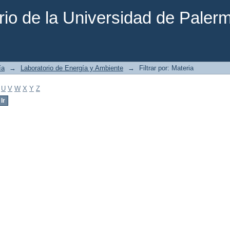
rio de la Universidad de Paler
ía
→
Laboratorio de Energía y Ambiente
→
Filtrar por: Materia
U
V
W
X
Y
Z