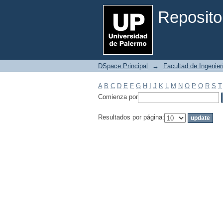
Filtrar por: Materia
Reposito
DSpace Principal
→
Facultad de Ingenier
A
B
C
D
E
F
G
H
I
J
K
L
M
N
O
P
Q
R
S
T
Comienza por
Resultados por página: