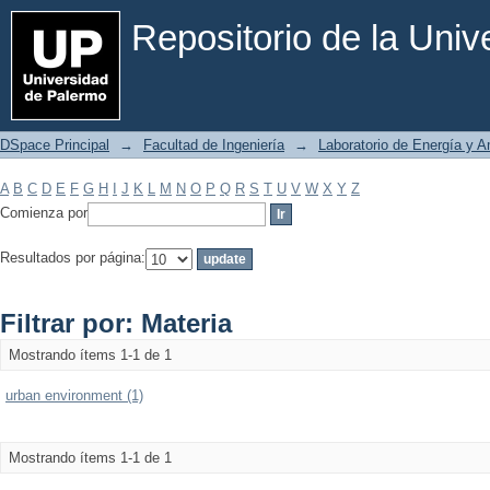
Filtrar por: Materia
Repositorio de la Uni
DSpace Principal
→
Facultad de Ingeniería
→
Laboratorio de Energía y 
A
B
C
D
E
F
G
H
I
J
K
L
M
N
O
P
Q
R
S
T
U
V
W
X
Y
Z
Comienza por
Resultados por página:
Filtrar por: Materia
Mostrando ítems 1-1 de 1
urban environment (1)
Mostrando ítems 1-1 de 1