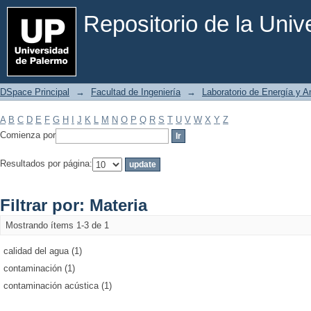
Filtrar por: Materia
Repositorio de la Uni
DSpace Principal
→
Facultad de Ingeniería
→
Laboratorio de Energía y 
A
B
C
D
E
F
G
H
I
J
K
L
M
N
O
P
Q
R
S
T
U
V
W
X
Y
Z
Comienza por
Resultados por página:
Filtrar por: Materia
Mostrando ítems 1-3 de 1
calidad del agua (1)
contaminación (1)
contaminación acústica (1)