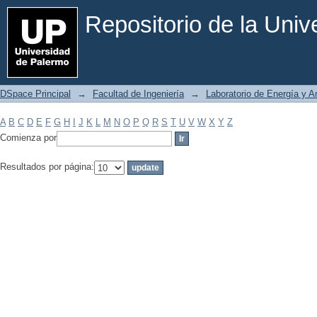
Filtrar por: Materia
Repositorio de la Uni
DSpace Principal
→
Facultad de Ingeniería
→
Laboratorio de Energía y 
A
B
C
D
E
F
G
H
I
J
K
L
M
N
O
P
Q
R
S
T
U
V
W
X
Y
Z
Comienza por
Resultados por página: