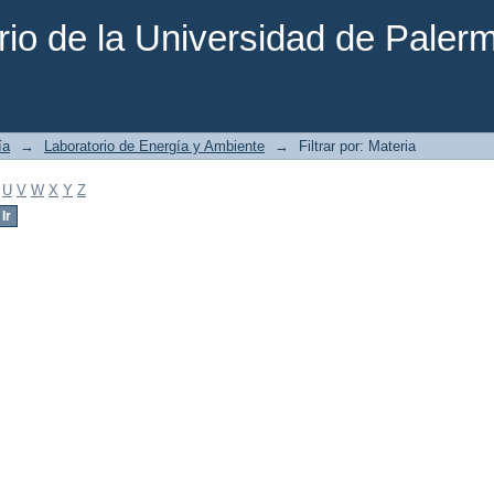
rio de la Universidad de Paler
ía
→
Laboratorio de Energía y Ambiente
→
Filtrar por: Materia
U
V
W
X
Y
Z