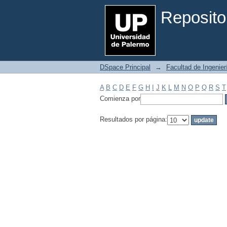
Filtrar por: Materia
Reposito
DSpace Principal
→
Facultad de Ingenier
A
B
C
D
E
F
G
H
I
J
K
L
M
N
O
P
Q
R
S
T
Comienza por
Resultados por página: