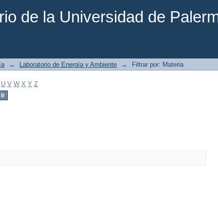
rio de la Universidad de Paler
ía
→
Laboratorio de Energía y Ambiente
→
Filtrar por: Materia
U
V
W
X
Y
Z