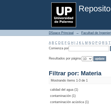
Filtrar por: Materia
Reposito
DSpace Principal
→
Facultad de Ingenier
A
B
C
D
E
F
G
H
I
J
K
L
M
N
O
P
Q
R
S
T
Comienza por
Resultados por página:
Filtrar por: Materia
Mostrando ítems 1-3 de 1
calidad del agua (1)
contaminación (1)
contaminación acústica (1)