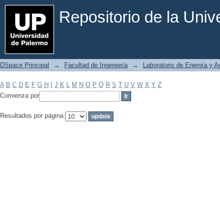
Filtrar por: Materia
Repositorio de la Uni
DSpace Principal
→
Facultad de Ingeniería
→
Laboratorio de Energía y 
A
B
C
D
E
F
G
H
I
J
K
L
M
N
O
P
Q
R
S
T
U
V
W
X
Y
Z
Comienza por
Resultados por página: