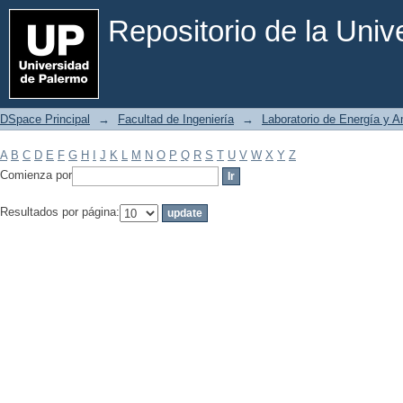
Filtrar por: Materia
Repositorio de la Uni
DSpace Principal
→
Facultad de Ingeniería
→
Laboratorio de Energía y 
A
B
C
D
E
F
G
H
I
J
K
L
M
N
O
P
Q
R
S
T
U
V
W
X
Y
Z
Comienza por
Resultados por página: