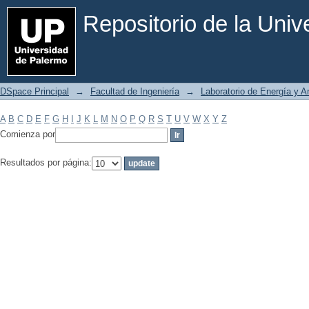
Filtrar por: Materia
Repositorio de la Uni
DSpace Principal
→
Facultad de Ingeniería
→
Laboratorio de Energía y 
A
B
C
D
E
F
G
H
I
J
K
L
M
N
O
P
Q
R
S
T
U
V
W
X
Y
Z
Comienza por
Resultados por página: