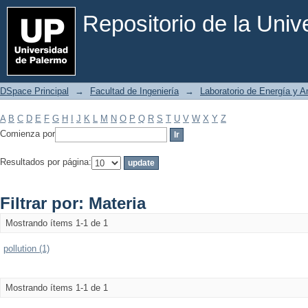
Filtrar por: Materia
Repositorio de la Uni
DSpace Principal
→
Facultad de Ingeniería
→
Laboratorio de Energía y 
A
B
C
D
E
F
G
H
I
J
K
L
M
N
O
P
Q
R
S
T
U
V
W
X
Y
Z
Comienza por
Resultados por página:
Filtrar por: Materia
Mostrando ítems 1-1 de 1
pollution (1)
Mostrando ítems 1-1 de 1