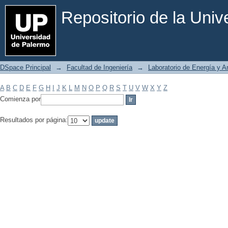
Filtrar por: Materia
Repositorio de la Uni
DSpace Principal
→
Facultad de Ingeniería
→
Laboratorio de Energía y 
A
B
C
D
E
F
G
H
I
J
K
L
M
N
O
P
Q
R
S
T
U
V
W
X
Y
Z
Comienza por
Resultados por página: