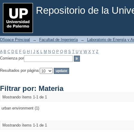
Filtrar por: Materia
Repositorio de la Uni
DSpace Principal
→
Facultad de Ingeniería
→
Laboratorio de Energía y 
A
B
C
D
E
F
G
H
I
J
K
L
M
N
O
P
Q
R
S
T
U
V
W
X
Y
Z
Comienza por
Resultados por página:
Filtrar por: Materia
Mostrando ítems 1-1 de 1
urban environment (1)
Mostrando ítems 1-1 de 1