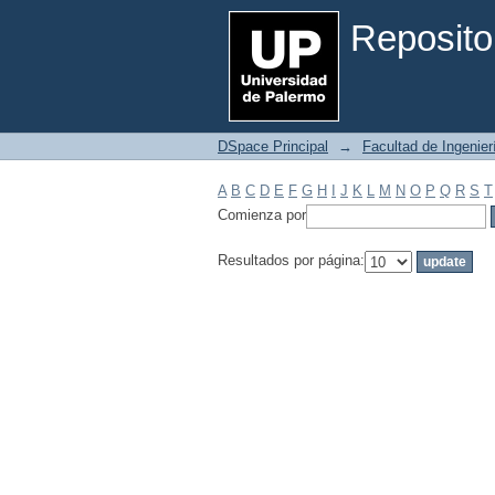
Filtrar por: Materia
Reposito
DSpace Principal
→
Facultad de Ingenier
A
B
C
D
E
F
G
H
I
J
K
L
M
N
O
P
Q
R
S
T
Comienza por
Resultados por página: