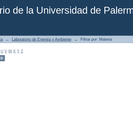
rio de la Universidad de Paler
ía
→
Laboratorio de Energía y Ambiente
→
Filtrar por: Materia
U
V
W
X
Y
Z