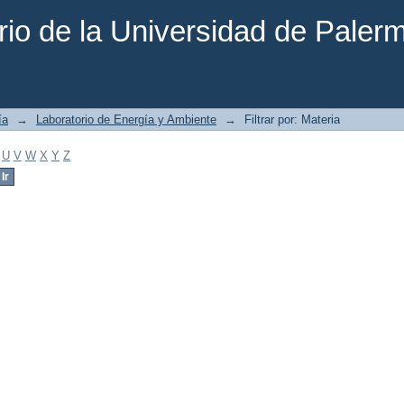
rio de la Universidad de Paler
ía
→
Laboratorio de Energía y Ambiente
→
Filtrar por: Materia
U
V
W
X
Y
Z