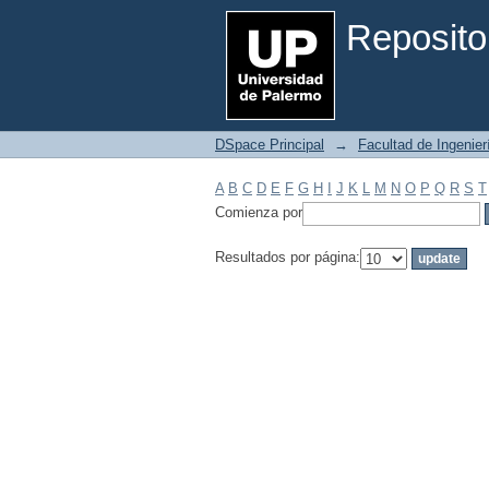
Filtrar por: Materia
Reposito
DSpace Principal
→
Facultad de Ingenier
A
B
C
D
E
F
G
H
I
J
K
L
M
N
O
P
Q
R
S
T
Comienza por
Resultados por página: