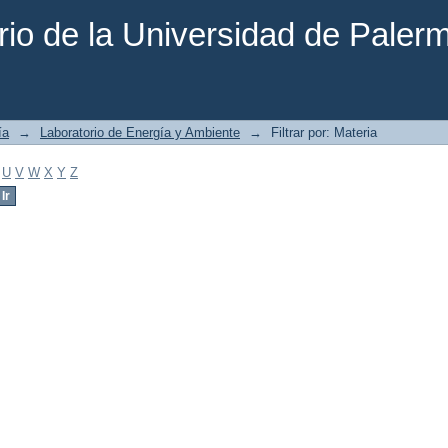
rio de la Universidad de Paler
ía
→
Laboratorio de Energía y Ambiente
→
Filtrar por: Materia
U
V
W
X
Y
Z