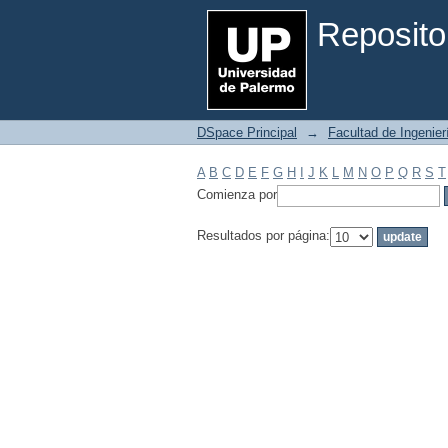
Filtrar por: Materia
Reposito
DSpace Principal
→
Facultad de Ingenier
A
B
C
D
E
F
G
H
I
J
K
L
M
N
O
P
Q
R
S
T
Comienza por
Resultados por página: