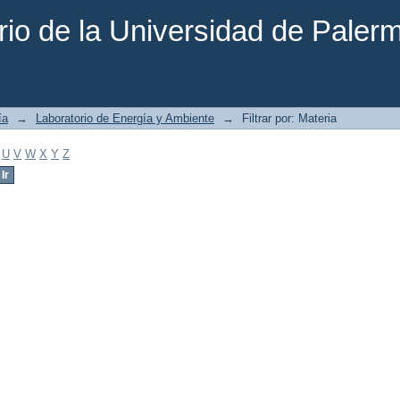
rio de la Universidad de Paler
ía
→
Laboratorio de Energía y Ambiente
→
Filtrar por: Materia
U
V
W
X
Y
Z