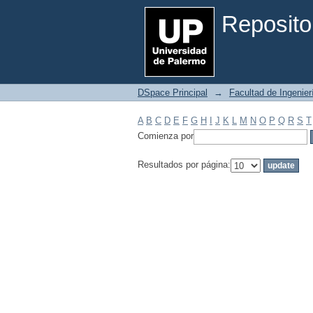
Filtrar por: Materia
Reposito
DSpace Principal
→
Facultad de Ingenier
A
B
C
D
E
F
G
H
I
J
K
L
M
N
O
P
Q
R
S
T
Comienza por
Resultados por página: