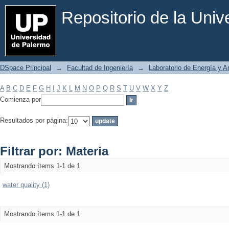
Filtrar por: Materia
Repositorio de la Uni
DSpace Principal
→
Facultad de Ingeniería
→
Laboratorio de Energía y 
A
B
C
D
E
F
G
H
I
J
K
L
M
N
O
P
Q
R
S
T
U
V
W
X
Y
Z
Comienza por
Resultados por página:
Filtrar por: Materia
Mostrando ítems 1-1 de 1
water quality (1)
Mostrando ítems 1-1 de 1