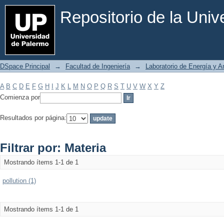
Filtrar por: Materia
Repositorio de la Uni
DSpace Principal
→
Facultad de Ingeniería
→
Laboratorio de Energía y 
A
B
C
D
E
F
G
H
I
J
K
L
M
N
O
P
Q
R
S
T
U
V
W
X
Y
Z
Comienza por
Resultados por página:
Filtrar por: Materia
Mostrando ítems 1-1 de 1
pollution (1)
Mostrando ítems 1-1 de 1