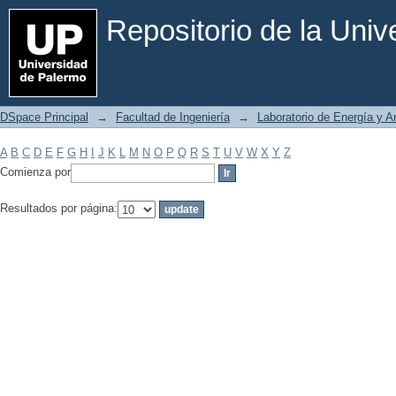
Filtrar por: Materia
Repositorio de la Uni
DSpace Principal
→
Facultad de Ingeniería
→
Laboratorio de Energía y 
A
B
C
D
E
F
G
H
I
J
K
L
M
N
O
P
Q
R
S
T
U
V
W
X
Y
Z
Comienza por
Resultados por página: