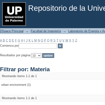
Filtrar por: Materia
Repositorio de la Uni
DSpace Principal
→
Facultad de Ingeniería
→
Laboratorio de Energía y 
A
B
C
D
E
F
G
H
I
J
K
L
M
N
O
P
Q
R
S
T
U
V
W
X
Y
Z
Comienza por
Resultados por página:
Filtrar por: Materia
Mostrando ítems 1-1 de 1
urban environment (1)
Mostrando ítems 1-1 de 1