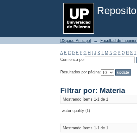
Filtrar por: Materia
Reposito
DSpace Principal
→
Facultad de Ingenier
A
B
C
D
E
F
G
H
I
J
K
L
M
N
O
P
Q
R
S
T
Comienza por
Resultados por página:
Filtrar por: Materia
Mostrando ítems 1-1 de 1
water quality (1)
Mostrando ítems 1-1 de 1