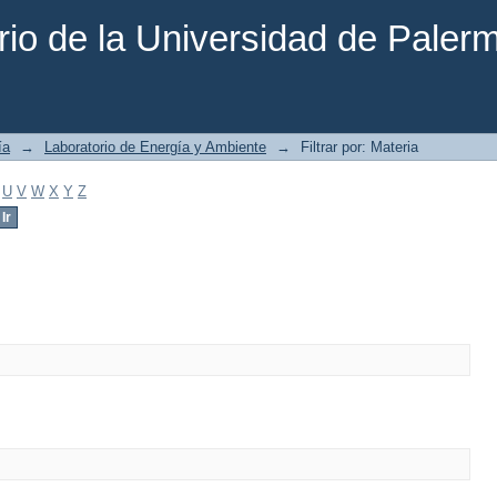
rio de la Universidad de Paler
ía
→
Laboratorio de Energía y Ambiente
→
Filtrar por: Materia
U
V
W
X
Y
Z