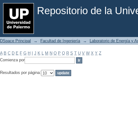
Filtrar por: Materia
Repositorio de la Uni
DSpace Principal
→
Facultad de Ingeniería
→
Laboratorio de Energía y 
A
B
C
D
E
F
G
H
I
J
K
L
M
N
O
P
Q
R
S
T
U
V
W
X
Y
Z
Comienza por
Resultados por página: