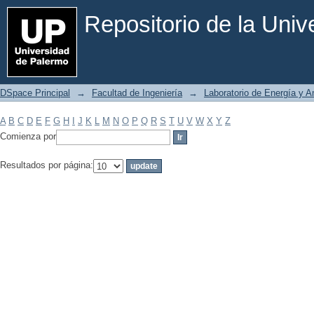
Filtrar por: Materia
Repositorio de la Uni
DSpace Principal
→
Facultad de Ingeniería
→
Laboratorio de Energía y 
A
B
C
D
E
F
G
H
I
J
K
L
M
N
O
P
Q
R
S
T
U
V
W
X
Y
Z
Comienza por
Resultados por página: