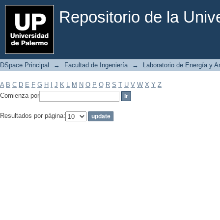
Filtrar por: Materia
Repositorio de la Uni
DSpace Principal
→
Facultad de Ingeniería
→
Laboratorio de Energía y 
A
B
C
D
E
F
G
H
I
J
K
L
M
N
O
P
Q
R
S
T
U
V
W
X
Y
Z
Comienza por
Resultados por página: