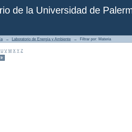
rio de la Universidad de Paler
ía
→
Laboratorio de Energía y Ambiente
→
Filtrar por: Materia
U
V
W
X
Y
Z