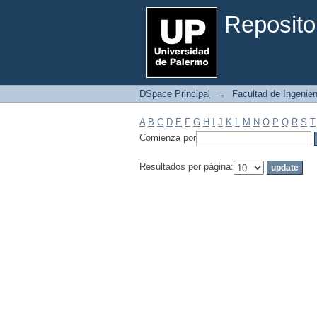
Filtrar por: Materia
Reposito
DSpace Principal
→
Facultad de Ingenier
A
B
C
D
E
F
G
H
I
J
K
L
M
N
O
P
Q
R
S
T
Comienza por
Resultados por página: