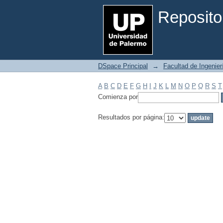
Filtrar por: Materia
Reposito
DSpace Principal
→
Facultad de Ingenier
A
B
C
D
E
F
G
H
I
J
K
L
M
N
O
P
Q
R
S
T
Comienza por
Resultados por página: