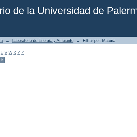
rio de la Universidad de Paler
ía
→
Laboratorio de Energía y Ambiente
→
Filtrar por: Materia
U
V
W
X
Y
Z