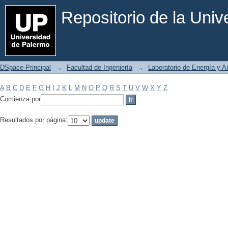
Filtrar por: Materia
Repositorio de la Uni
DSpace Principal
→
Facultad de Ingeniería
→
Laboratorio de Energía y 
A
B
C
D
E
F
G
H
I
J
K
L
M
N
O
P
Q
R
S
T
U
V
W
X
Y
Z
Comienza por
Resultados por página: