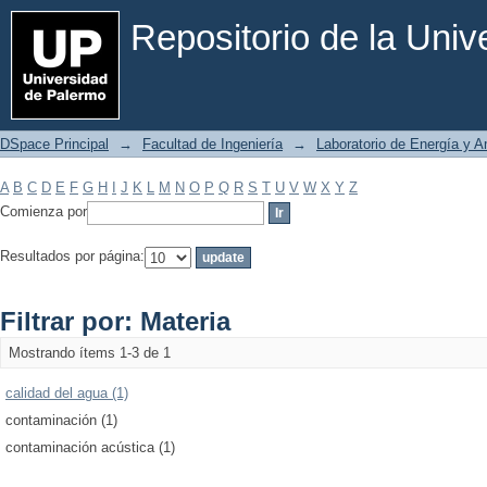
Filtrar por: Materia
Repositorio de la Uni
DSpace Principal
→
Facultad de Ingeniería
→
Laboratorio de Energía y 
A
B
C
D
E
F
G
H
I
J
K
L
M
N
O
P
Q
R
S
T
U
V
W
X
Y
Z
Comienza por
Resultados por página:
Filtrar por: Materia
Mostrando ítems 1-3 de 1
calidad del agua (1)
contaminación (1)
contaminación acústica (1)