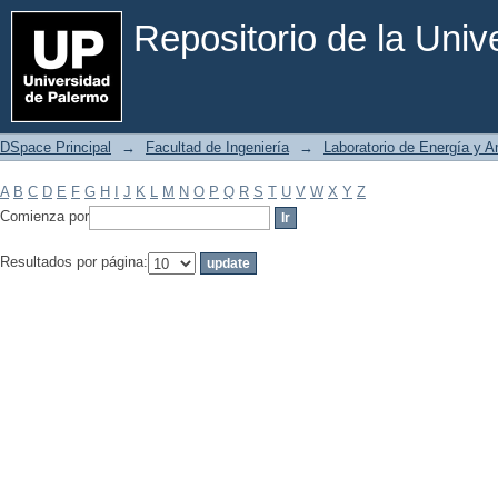
Filtrar por: Materia
Repositorio de la Uni
DSpace Principal
→
Facultad de Ingeniería
→
Laboratorio de Energía y 
A
B
C
D
E
F
G
H
I
J
K
L
M
N
O
P
Q
R
S
T
U
V
W
X
Y
Z
Comienza por
Resultados por página: