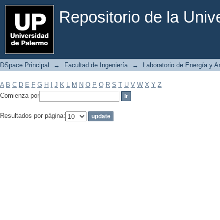
Filtrar por: Materia
Repositorio de la Uni
DSpace Principal
→
Facultad de Ingeniería
→
Laboratorio de Energía y 
A
B
C
D
E
F
G
H
I
J
K
L
M
N
O
P
Q
R
S
T
U
V
W
X
Y
Z
Comienza por
Resultados por página: