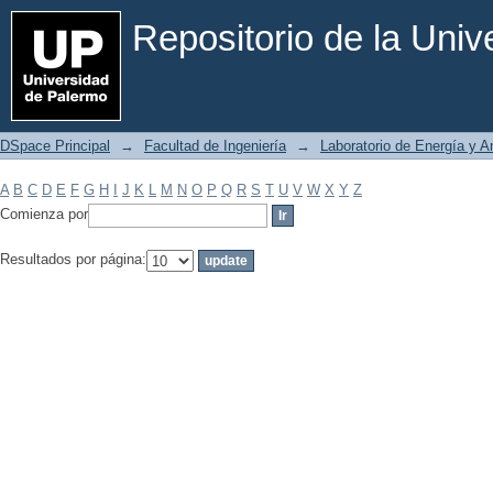
Filtrar por: Materia
Repositorio de la Uni
DSpace Principal
→
Facultad de Ingeniería
→
Laboratorio de Energía y 
A
B
C
D
E
F
G
H
I
J
K
L
M
N
O
P
Q
R
S
T
U
V
W
X
Y
Z
Comienza por
Resultados por página: