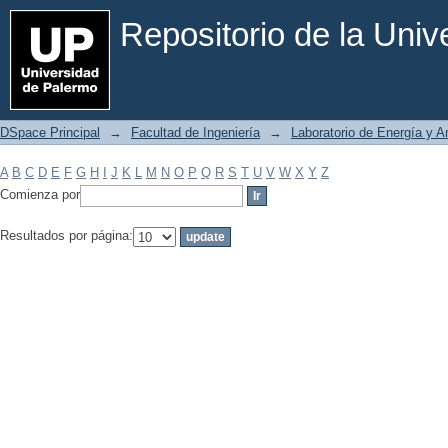
Filtrar por: Materia
Repositorio de la Uni
DSpace Principal
→
Facultad de Ingeniería
→
Laboratorio de Energía y 
A
B
C
D
E
F
G
H
I
J
K
L
M
N
O
P
Q
R
S
T
U
V
W
X
Y
Z
Comienza por
Resultados por página: