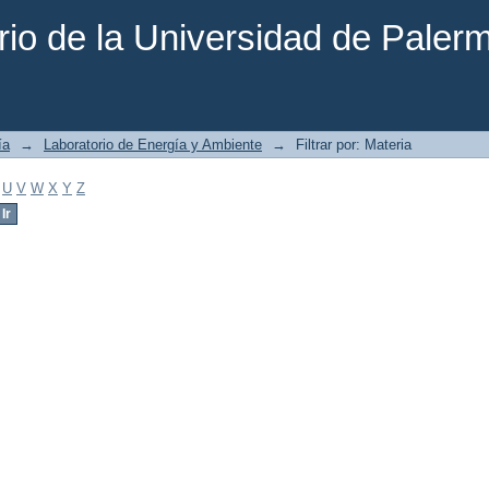
rio de la Universidad de Paler
ía
→
Laboratorio de Energía y Ambiente
→
Filtrar por: Materia
U
V
W
X
Y
Z