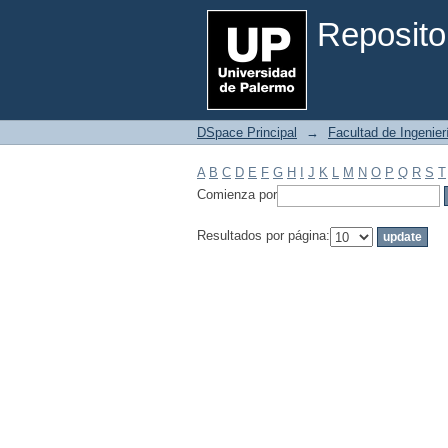
Filtrar por: Materia
Reposito
DSpace Principal
→
Facultad de Ingenier
A
B
C
D
E
F
G
H
I
J
K
L
M
N
O
P
Q
R
S
T
Comienza por
Resultados por página: