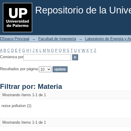
Filtrar por: Materia
Repositorio de la Uni
DSpace Principal
→
Facultad de Ingeniería
→
Laboratorio de Energía y 
A
B
C
D
E
F
G
H
I
J
K
L
M
N
O
P
Q
R
S
T
U
V
W
X
Y
Z
Comienza por
Resultados por página:
Filtrar por: Materia
Mostrando ítems 1-1 de 1
noise pollution (1)
Mostrando ítems 1-1 de 1