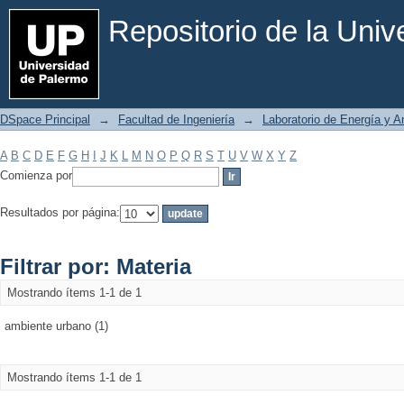
Filtrar por: Materia
Repositorio de la Uni
DSpace Principal
→
Facultad de Ingeniería
→
Laboratorio de Energía y 
A
B
C
D
E
F
G
H
I
J
K
L
M
N
O
P
Q
R
S
T
U
V
W
X
Y
Z
Comienza por
Resultados por página:
Filtrar por: Materia
Mostrando ítems 1-1 de 1
ambiente urbano (1)
Mostrando ítems 1-1 de 1