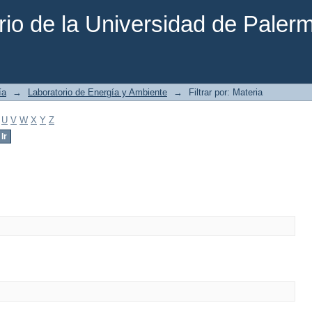
rio de la Universidad de Paler
ía
→
Laboratorio de Energía y Ambiente
→
Filtrar por: Materia
U
V
W
X
Y
Z