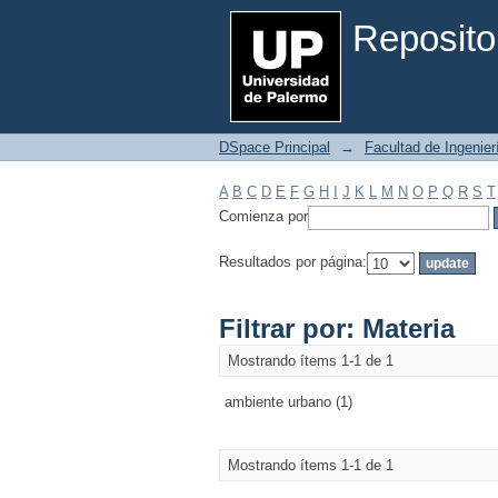
Filtrar por: Materia
Reposito
DSpace Principal
→
Facultad de Ingenier
A
B
C
D
E
F
G
H
I
J
K
L
M
N
O
P
Q
R
S
T
Comienza por
Resultados por página:
Filtrar por: Materia
Mostrando ítems 1-1 de 1
ambiente urbano (1)
Mostrando ítems 1-1 de 1