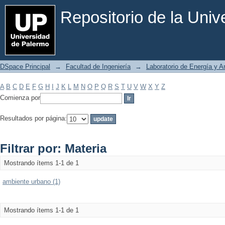
Filtrar por: Materia
Repositorio de la Uni
DSpace Principal
→
Facultad de Ingeniería
→
Laboratorio de Energía y 
A
B
C
D
E
F
G
H
I
J
K
L
M
N
O
P
Q
R
S
T
U
V
W
X
Y
Z
Comienza por
Resultados por página:
Filtrar por: Materia
Mostrando ítems 1-1 de 1
ambiente urbano (1)
Mostrando ítems 1-1 de 1