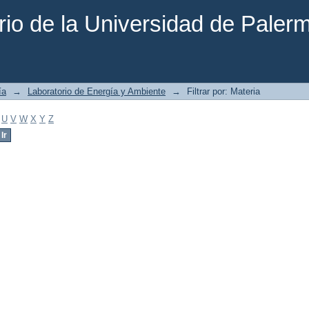
rio de la Universidad de Paler
ía
→
Laboratorio de Energía y Ambiente
→
Filtrar por: Materia
U
V
W
X
Y
Z