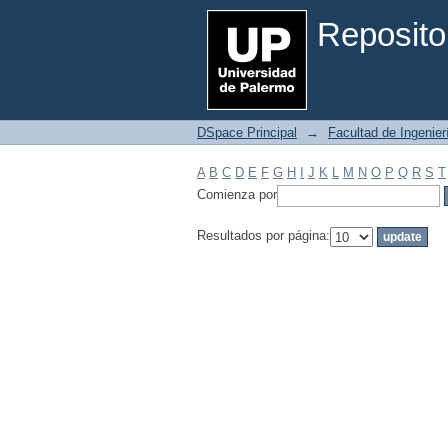
Filtrar por: Materia
Reposito
DSpace Principal
→
Facultad de Ingenier
A
B
C
D
E
F
G
H
I
J
K
L
M
N
O
P
Q
R
S
T
Comienza por
Resultados por página: