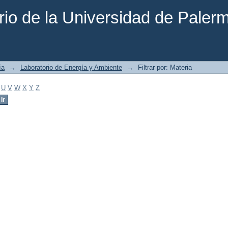
rio de la Universidad de Paler
ía
→
Laboratorio de Energía y Ambiente
→
Filtrar por: Materia
U
V
W
X
Y
Z