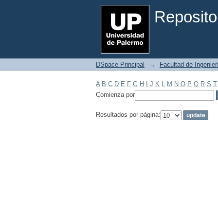
Filtrar por: Materia
Reposito
DSpace Principal
→
Facultad de Ingenier
A
B
C
D
E
F
G
H
I
J
K
L
M
N
O
P
Q
R
S
T
Comienza por
Resultados por página: