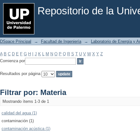
Filtrar por: Materia
Repositorio de la Uni
DSpace Principal
→
Facultad de Ingeniería
→
Laboratorio de Energía y 
A
B
C
D
E
F
G
H
I
J
K
L
M
N
O
P
Q
R
S
T
U
V
W
X
Y
Z
Comienza por
Resultados por página:
Filtrar por: Materia
Mostrando ítems 1-3 de 1
calidad del agua (1)
contaminación (1)
contaminación acústica (1)