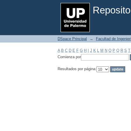
Filtrar por: Materia
Reposito
DSpace Principal
→
Facultad de Ingenier
A
B
C
D
E
F
G
H
I
J
K
L
M
N
O
P
Q
R
S
T
Comienza por
Resultados por página: