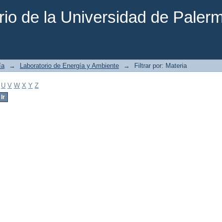
rio de la Universidad de Paler
ía
→
Laboratorio de Energía y Ambiente
→
Filtrar por: Materia
U
V
W
X
Y
Z