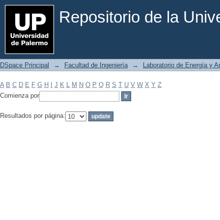
Filtrar por: Materia
Repositorio de la Uni
DSpace Principal
→
Facultad de Ingeniería
→
Laboratorio de Energía y 
A
B
C
D
E
F
G
H
I
J
K
L
M
N
O
P
Q
R
S
T
U
V
W
X
Y
Z
Comienza por
Resultados por página: