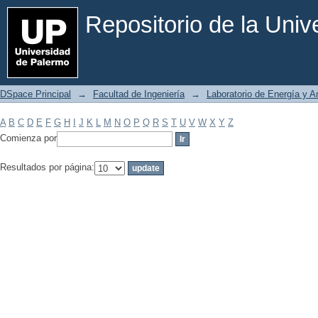
Filtrar por: Materia
Repositorio de la Uni
DSpace Principal
→
Facultad de Ingeniería
→
Laboratorio de Energía y 
A
B
C
D
E
F
G
H
I
J
K
L
M
N
O
P
Q
R
S
T
U
V
W
X
Y
Z
Comienza por
Resultados por página: